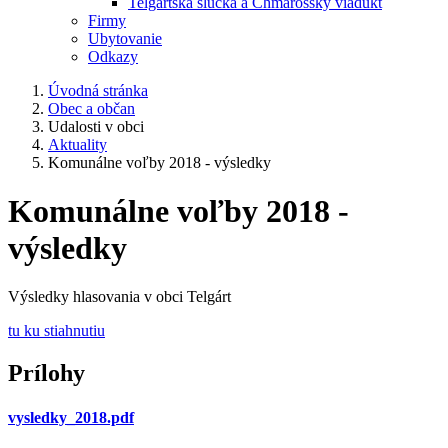
Telgártska slučka a Chmarošský viadukt
Firmy
Ubytovanie
Odkazy
Úvodná stránka
Obec a občan
Udalosti v obci
Aktuality
Komunálne voľby 2018 - výsledky
Komunálne voľby 2018 -
výsledky
Výsledky hlasovania v obci Telgárt
tu ku stiahnutiu
Prílohy
vysledky_2018.pdf