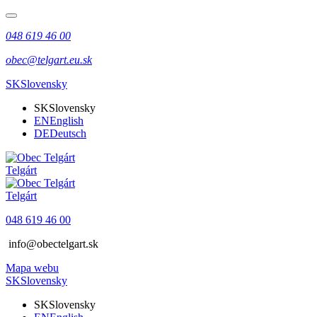
048 619 46 00
obec@telgart.eu.sk
SK
Slovensky
SK
Slovensky
EN
English
DE
Deutsch
Telgárt
Telgárt
048 619 46 00
info@obectelgart.sk
Mapa webu
SK
Slovensky
SK
Slovensky