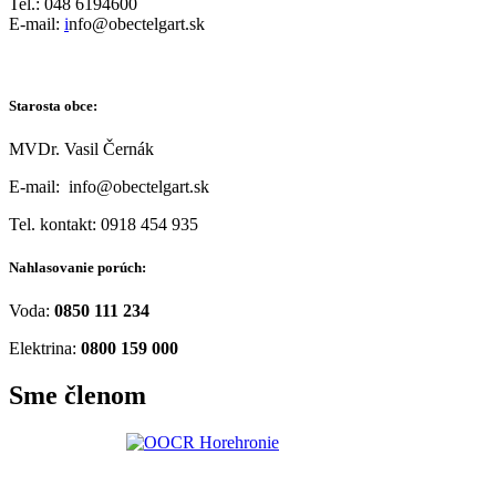
Tel.: 048 6194600
E-mail:
i
nfo@obectelgart.sk
Starosta obce:
MVDr. Vasil Černák
E-mail: info@obectelgart.sk
Tel. kontakt: 0918 454 935
Nahlasovanie porúch:
Voda:
0850 111 234
Elektrina:
0800 159 000
Sme členom