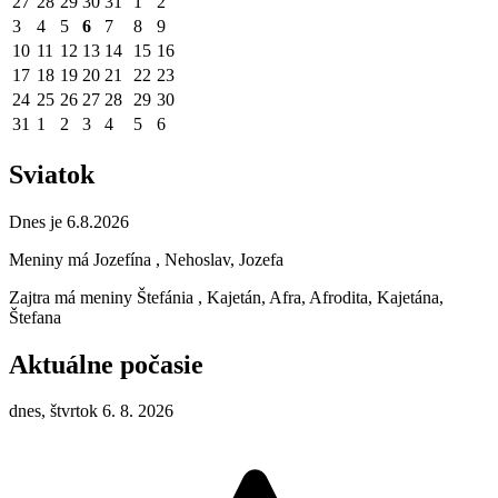
27
28
29
30
31
1
2
3
4
5
6
7
8
9
10
11
12
13
14
15
16
17
18
19
20
21
22
23
24
25
26
27
28
29
30
31
1
2
3
4
5
6
Sviatok
Dnes je 6.8.2026
Meniny má
Jozefína
, Nehoslav, Jozefa
Zajtra má meniny
Štefánia
, Kajetán, Afra, Afrodita, Kajetána,
Štefana
Aktuálne počasie
dnes, štvrtok 6. 8. 2026