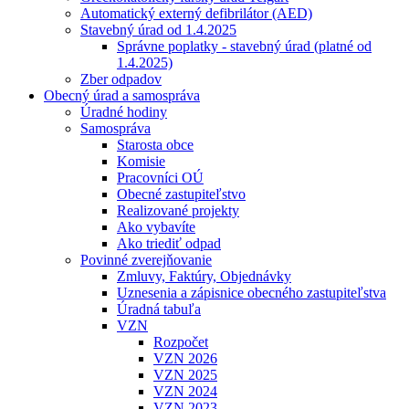
Automatický externý defibrilátor (AED)
Stavebný úrad od 1.4.2025
Správne poplatky - stavebný úrad (platné od
1.4.2025)
Zber odpadov
Obecný úrad a samospráva
Úradné hodiny
Samospráva
Starosta obce
Komisie
Pracovníci OÚ
Obecné zastupiteľstvo
Realizované projekty
Ako vybavíte
Ako triediť odpad
Povinné zverejňovanie
Zmluvy, Faktúry, Objednávky
Uznesenia a zápisnice obecného zastupiteľstva
Úradná tabuľa
VZN
Rozpočet
VZN 2026
VZN 2025
VZN 2024
VZN 2023