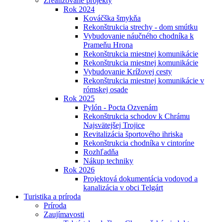
Zrealizované projekty
Rok 2024
Kováčška šmykňa
Rekonštrukcia strechy - dom smútku
Vybudovanie náučného chodníka k
Prameňu Hrona
Rekonštrukcia miestnej komunikácie
Rekonštrukcia miestnej komunikácie
Vybudovanie Krížovej cesty
Rekonštrukcia miestnej komunikácie v
rómskej osade
Rok 2025
Pylón - Pocta Ozvenám
Rekonštrukcia schodov k Chrámu
Najsvätejšej Trojice
Revitalizácia športového ihriska
Rekonštrukcia chodníka v cintoríne
Rozhľadňa
Nákup techniky
Rok 2026
Projektová dokumentácia vodovod a
kanalizácia v obci Telgárt
Turistika a príroda
Príroda
Zaujímavosti