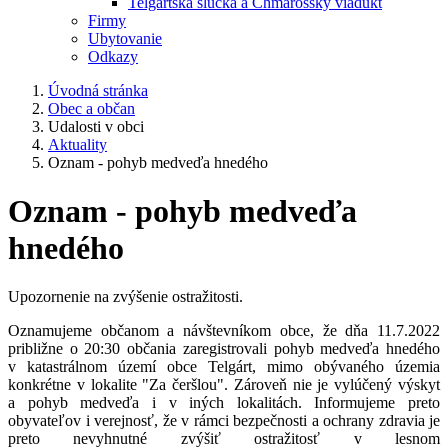
Telgártska slučka a Chmarošský viadukt
Firmy
Ubytovanie
Odkazy
Úvodná stránka
Obec a občan
Udalosti v obci
Aktuality
Oznam - pohyb medveďa hnedého
Oznam - pohyb medveďa
hnedého
Upozornenie na zvýšenie ostražitosti.
Oznamujeme občanom a návštevníkom obce, že dňa 11.7.2022
približne o 20:30 občania zaregistrovali pohyb medveďa hnedého
v katastrálnom území obce Telgárt, mimo obývaného územia
konkrétne v lokalite "Za čeršlou". Zároveň nie je vylúčený výskyt
a pohyb medveďa i v iných lokalitách. Informujeme preto
obyvateľov i verejnosť, že v rámci bezpečnosti a ochrany zdravia je
preto nevyhnutné zvýšiť ostražitosť v lesnom