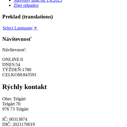
Stavebný úrad od 1.4.2025
Zber odpadov
Preklad (translations)
Select Language
▼
Návštevnosť
Návštevnosť:
ONLINE:
0
DNES:
54
TÝŽDEŇ:
1780
CELKOM:
843591
Rýchly kontakt
Obec Telgárt
Telgárt 70
976 73 Telgárt
IČ: 00313874
DIČ: 2021170019