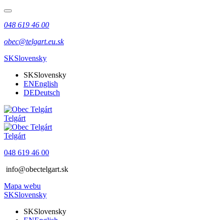
048 619 46 00
obec@telgart.eu.sk
SK
Slovensky
SK
Slovensky
EN
English
DE
Deutsch
Telgárt
Telgárt
048 619 46 00
info@obectelgart.sk
Mapa webu
SK
Slovensky
SK
Slovensky