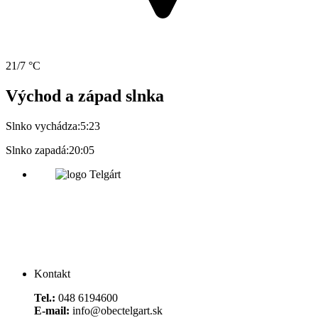
21/7 °C
Východ a západ slnka
Slnko vychádza:
5:23
Slnko zapadá:
20:05
Kontakt
Tel.:
048 6194600
E-mail:
info@obectelgart.sk