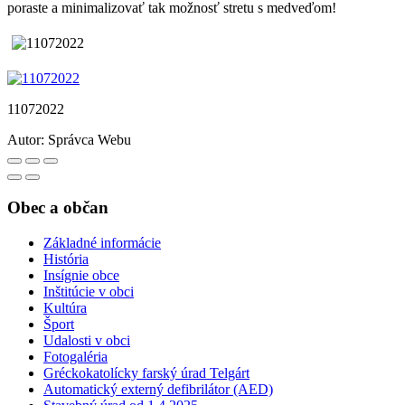
poraste a minimalizovať tak možnosť stretu s medveďom!
11072022
Autor:
Správca Webu
Obec a občan
Základné informácie
História
Insígnie obce
Inštitúcie v obci
Kultúra
Šport
Udalosti v obci
Fotogaléria
Gréckokatolícky farský úrad Telgárt
Automatický externý defibrilátor (AED)