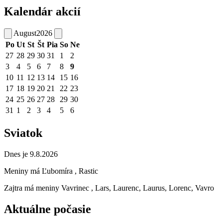
Kalendár akcií
August
2026
Po
Ut
St
Št
Pia
So
Ne
27
28
29
30
31
1
2
3
4
5
6
7
8
9
10
11
12
13
14
15
16
17
18
19
20
21
22
23
24
25
26
27
28
29
30
31
1
2
3
4
5
6
Sviatok
Dnes je 9.8.2026
Meniny má
Ľubomíra
, Rastic
Zajtra má meniny
Vavrinec
, Lars, Laurenc, Laurus, Lorenc, Vavro
Aktuálne počasie