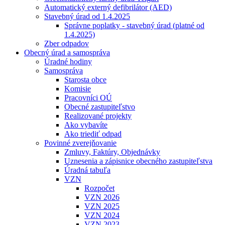
Automatický externý defibrilátor (AED)
Stavebný úrad od 1.4.2025
Správne poplatky - stavebný úrad (platné od
1.4.2025)
Zber odpadov
Obecný úrad a samospráva
Úradné hodiny
Samospráva
Starosta obce
Komisie
Pracovníci OÚ
Obecné zastupiteľstvo
Realizované projekty
Ako vybavíte
Ako triediť odpad
Povinné zverejňovanie
Zmluvy, Faktúry, Objednávky
Uznesenia a zápisnice obecného zastupiteľstva
Úradná tabuľa
VZN
Rozpočet
VZN 2026
VZN 2025
VZN 2024
VZN 2023