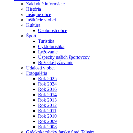
Základné informácie
História
Insígnie obce
Inštitúcie v obci
Kultúra
Osobnosti obce
Šport
Turistika
Cykloturistika
Lyžovanie
Úspechy našich športovcov
Bežecké lyžovanie
Udalosti v obci
Fotogaléria
Rok 2025
Rok 2024
Rok 2016
Rok 2014
Rok 2013
Rok 2012
Rok 2011
Rok 2010
Rok 2009
Rok 2008
Gréckokatolícky farský úrad Telgárt