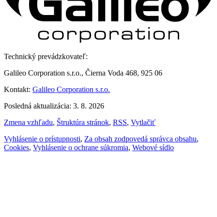
Technický prevádzkovateľ:
Galileo Corporation s.r.o., Čierna Voda 468, 925 06
Kontakt:
Galileo Corporation s.r.o.
Posledná aktualizácia: 3. 8. 2026
Zmena vzhľadu
,
Štruktúra stránok
,
RSS
,
Vytlačiť
Vyhlásenie o prístupnosti
,
Za obsah zodpovedá správca obsahu
,
Cookies
,
Vyhlásenie o ochrane súkromia
,
Webové sídlo