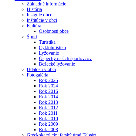
Základné informácie
História
Insígnie obce
Inštitúcie v obci
Kultúra
Osobnosti obce
Šport
Turistika
Cykloturistika
Lyžovanie
Úspechy našich športovcov
Bežecké lyžovanie
Udalosti v obci
Fotogaléria
Rok 2025
Rok 2024
Rok 2016
Rok 2014
Rok 2013
Rok 2012
Rok 2011
Rok 2010
Rok 2009
Rok 2008
Gréckokatolícky farský úrad Telgárt