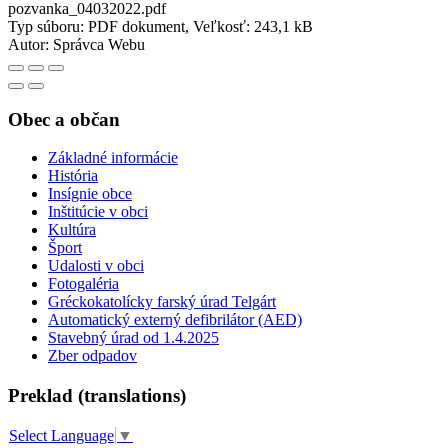
pozvanka_04032022.pdf
Typ súboru: PDF dokument, Veľkosť: 243,1 kB
Autor:
Správca Webu
Obec a občan
Základné informácie
História
Insígnie obce
Inštitúcie v obci
Kultúra
Šport
Udalosti v obci
Fotogaléria
Gréckokatolícky farský úrad Telgárt
Automatický externý defibrilátor (AED)
Stavebný úrad od 1.4.2025
Zber odpadov
Preklad (translations)
Select Language
▼