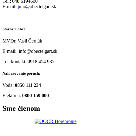
Tel.: 048 6194600
E-mail:
i
nfo@obectelgart.sk
Starosta obce:
MVDr. Vasil Černák
E-mail: info@obectelgart.sk
Tel. kontakt: 0918 454 935
Nahlasovanie porúch:
Voda:
0850 111 234
Elektrina:
0800 159 000
Sme členom