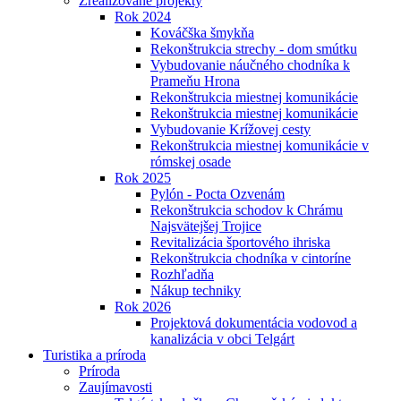
Zrealizované projekty
Rok 2024
Kováčška šmykňa
Rekonštrukcia strechy - dom smútku
Vybudovanie náučného chodníka k
Prameňu Hrona
Rekonštrukcia miestnej komunikácie
Rekonštrukcia miestnej komunikácie
Vybudovanie Krížovej cesty
Rekonštrukcia miestnej komunikácie v
rómskej osade
Rok 2025
Pylón - Pocta Ozvenám
Rekonštrukcia schodov k Chrámu
Najsvätejšej Trojice
Revitalizácia športového ihriska
Rekonštrukcia chodníka v cintoríne
Rozhľadňa
Nákup techniky
Rok 2026
Projektová dokumentácia vodovod a
kanalizácia v obci Telgárt
Turistika a príroda
Príroda
Zaujímavosti