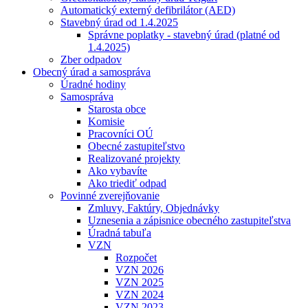
Automatický externý defibrilátor (AED)
Stavebný úrad od 1.4.2025
Správne poplatky - stavebný úrad (platné od
1.4.2025)
Zber odpadov
Obecný úrad a samospráva
Úradné hodiny
Samospráva
Starosta obce
Komisie
Pracovníci OÚ
Obecné zastupiteľstvo
Realizované projekty
Ako vybavíte
Ako triediť odpad
Povinné zverejňovanie
Zmluvy, Faktúry, Objednávky
Uznesenia a zápisnice obecného zastupiteľstva
Úradná tabuľa
VZN
Rozpočet
VZN 2026
VZN 2025
VZN 2024
VZN 2023