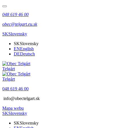
048 619 46 00
obec@telgart.eu.sk
SK
Slovensky
SK
Slovensky
EN
English
DE
Deutsch
Telgárt
Telgárt
048 619 46 00
info@obectelgart.sk
Mapa webu
SK
Slovensky
SK
Slovensky