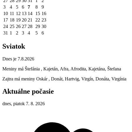
27
28
29
30
31
1
2
3
4
5
6
7
8
9
10
11
12
13
14
15
16
17
18
19
20
21
22
23
24
25
26
27
28
29
30
31
1
2
3
4
5
6
Sviatok
Dnes je 7.8.2026
Meniny má
Štefánia
, Kajetán, Afra, Afrodita, Kajetána, Štefana
Zajtra má meniny
Oskár
, Donát, Hartvig, Virgín, Donáta, Virgínia
Aktuálne počasie
dnes, piatok 7. 8. 2026