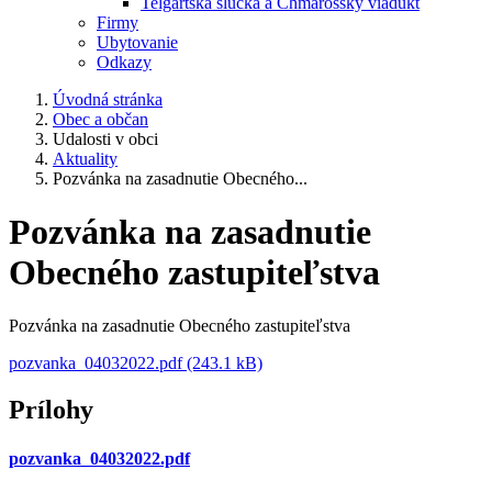
Telgártska slučka a Chmarošský viadukt
Firmy
Ubytovanie
Odkazy
Úvodná stránka
Obec a občan
Udalosti v obci
Aktuality
Pozvánka na zasadnutie Obecného...
Pozvánka na zasadnutie
Obecného zastupiteľstva
Pozvánka na zasadnutie Obecného zastupiteľstva
pozvanka_04032022.pdf (243.1 kB)
Prílohy
pozvanka_04032022.pdf