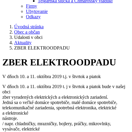
Telgártska slučka a Chmarošský viadukt
Firmy
Ubytovanie
Odkazy
Úvodná stránka
Obec a občan
Udalosti v obci
Aktuality
ZBER ELEKTROODPADU
ZBER ELEKTROODPADU
V dňoch 10. a 11. októbra 2019 t.j. v štvrtok a piatok
V dňoch 10. a 11. októbra 2019 t. j v štvrtok a piatok bude v našej
obci
zber vyradených elektrických a elektronických zariadení.
Jedná sa o veľké domáce spotrebiče, malé domáce spotrebiče,
telekomunikačné zariadenia, spotrebná elektronika, elektrické
a elektronické
nástroje.
/ napr. chladničky, mrazničky, bojlery, práčky, mikrovlnky,
vysávače, elektrické