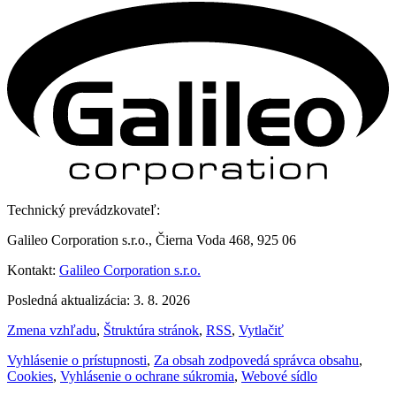
Technický prevádzkovateľ:
Galileo Corporation s.r.o., Čierna Voda 468, 925 06
Kontakt:
Galileo Corporation s.r.o.
Posledná aktualizácia: 3. 8. 2026
Zmena vzhľadu
,
Štruktúra stránok
,
RSS
,
Vytlačiť
Vyhlásenie o prístupnosti
,
Za obsah zodpovedá správca obsahu
,
Cookies
,
Vyhlásenie o ochrane súkromia
,
Webové sídlo