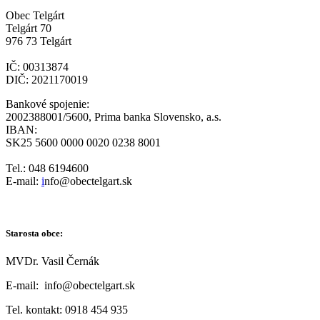
Obec Telgárt
Telgárt 70
976 73 Telgárt
IČ: 00313874
DIČ: 2021170019
Bankové spojenie:
2002388001/5600, Prima banka Slovensko, a.s.
IBAN:
SK25 5600 0000 0020 0238 8001
Tel.: 048 6194600
E-mail:
i
nfo@obectelgart.sk
Starosta obce:
MVDr. Vasil Černák
E-mail: info@obectelgart.sk
Tel. kontakt: 0918 454 935