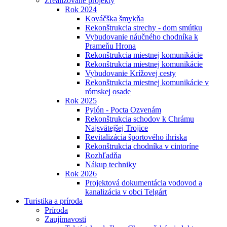
Zrealizované projekty
Rok 2024
Kováčška šmykňa
Rekonštrukcia strechy - dom smútku
Vybudovanie náučného chodníka k
Prameňu Hrona
Rekonštrukcia miestnej komunikácie
Rekonštrukcia miestnej komunikácie
Vybudovanie Krížovej cesty
Rekonštrukcia miestnej komunikácie v
rómskej osade
Rok 2025
Pylón - Pocta Ozvenám
Rekonštrukcia schodov k Chrámu
Najsvätejšej Trojice
Revitalizácia športového ihriska
Rekonštrukcia chodníka v cintoríne
Rozhľadňa
Nákup techniky
Rok 2026
Projektová dokumentácia vodovod a
kanalizácia v obci Telgárt
Turistika a príroda
Príroda
Zaujímavosti