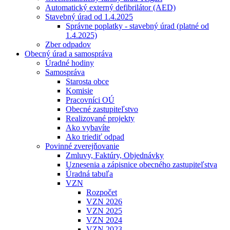
Automatický externý defibrilátor (AED)
Stavebný úrad od 1.4.2025
Správne poplatky - stavebný úrad (platné od
1.4.2025)
Zber odpadov
Obecný úrad a samospráva
Úradné hodiny
Samospráva
Starosta obce
Komisie
Pracovníci OÚ
Obecné zastupiteľstvo
Realizované projekty
Ako vybavíte
Ako triediť odpad
Povinné zverejňovanie
Zmluvy, Faktúry, Objednávky
Uznesenia a zápisnice obecného zastupiteľstva
Úradná tabuľa
VZN
Rozpočet
VZN 2026
VZN 2025
VZN 2024
VZN 2023