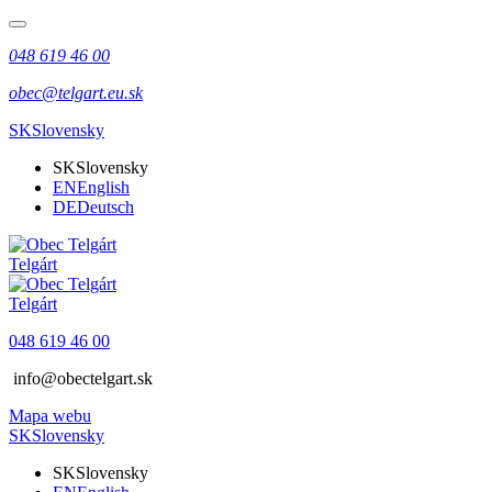
048 619 46 00
obec@telgart.eu.sk
SK
Slovensky
SK
Slovensky
EN
English
DE
Deutsch
Telgárt
Telgárt
048 619 46 00
info@obectelgart.sk
Mapa webu
SK
Slovensky
SK
Slovensky