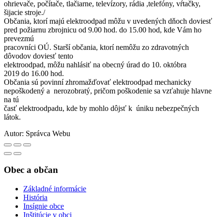
ohrievače, počítače, tlačiarne, televízory, rádia ,telefóny, vŕtačky,
šijacie stroje./
Občania, ktorí majú elektroodpad môžu v uvedených dňoch doviesť
pred požiarnu zbrojnicu od 9.00 hod. do 15.00 hod, kde Vám ho
prevezmú
pracovníci OÚ. Starší občania, ktorí nemôžu zo zdravotných
dôvodov doviesť tento
elektroodpad, môžu nahlásiť na obecný úrad do 10. októbra
2019 do 16.00 hod.
Občania sú povinní zhromažďovať elektroodpad mechanicky
nepoškodený a nerozobratý, pričom poškodenie sa vzťahuje hlavne
na tú
časť elektroodpadu, kde by mohlo dôjsť k úniku nebezpečných
látok.
Autor:
Správca Webu
Obec a občan
Základné informácie
História
Insígnie obce
Inštitúcie v obci