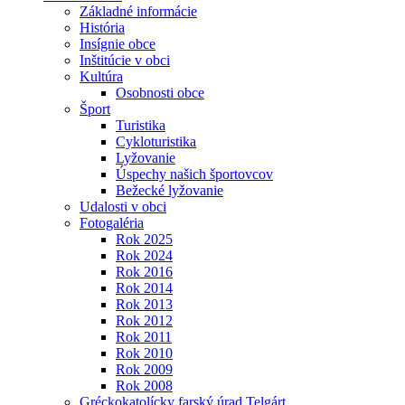
Základné informácie
História
Insígnie obce
Inštitúcie v obci
Kultúra
Osobnosti obce
Šport
Turistika
Cykloturistika
Lyžovanie
Úspechy našich športovcov
Bežecké lyžovanie
Udalosti v obci
Fotogaléria
Rok 2025
Rok 2024
Rok 2016
Rok 2014
Rok 2013
Rok 2012
Rok 2011
Rok 2010
Rok 2009
Rok 2008
Gréckokatolícky farský úrad Telgárt