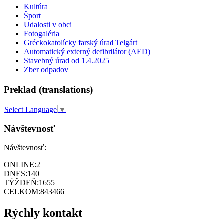
Kultúra
Šport
Udalosti v obci
Fotogaléria
Gréckokatolícky farský úrad Telgárt
Automatický externý defibrilátor (AED)
Stavebný úrad od 1.4.2025
Zber odpadov
Preklad (translations)
Select Language
▼
Návštevnosť
Návštevnosť:
ONLINE:
2
DNES:
140
TÝŽDEŇ:
1655
CELKOM:
843466
Rýchly kontakt