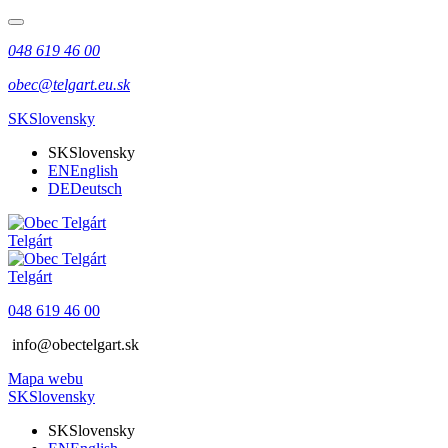
048 619 46 00
obec@telgart.eu.sk
SK
Slovensky
SK
Slovensky
EN
English
DE
Deutsch
Telgárt
Telgárt
048 619 46 00
info@obectelgart.sk
Mapa webu
SK
Slovensky
SK
Slovensky