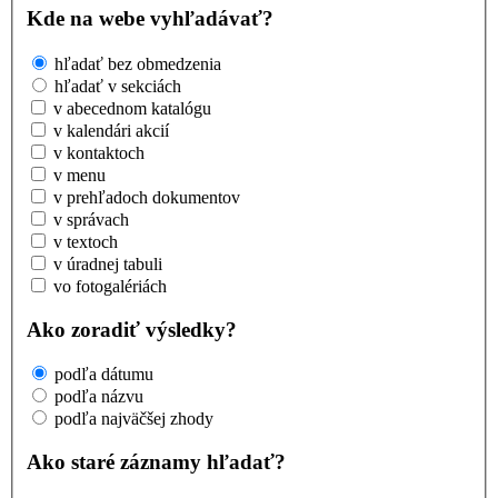
Kde na webe vyhľadávať?
hľadať bez obmedzenia
hľadať v sekciách
v abecednom katalógu
v kalendári akcií
v kontaktoch
v menu
v prehľadoch dokumentov
v správach
v textoch
v úradnej tabuli
vo fotogalériách
Ako zoradiť výsledky?
podľa dátumu
podľa názvu
podľa najväčšej zhody
Ako staré záznamy hľadať?