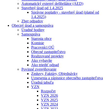
Automatický externý defibrilátor (AED)
Stavebný úrad od 1.4.2025
Správne poplatky - stavebný úrad (platné od
1.4.2025)
Zber odpadov
Obecný úrad a samospráva
Úradné hodiny
Samospráva
Starosta obce
Komisie
Pracovníci OÚ
Obecné zastupiteľstvo
Realizované projekty
Ako vybavíte
Ako triediť odpad
Povinné zverejňovanie
Zmluvy, Faktúry, Objednávky
Uznesenia a zápisnice obecného zastupiteľstva
Úradná tabuľa
VZN
Rozpočet
VZN 2026
VZN 2025
VZN 2024
VZN 2023