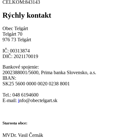
CELKOM:
843143
Rýchly kontakt
Obec Telgárt
Telgárt 70
976 73 Telgárt
IČ: 00313874
DIČ: 2021170019
Bankové spojenie:
2002388001/5600, Prima banka Slovensko, a.s.
IBAN:
SK25 5600 0000 0020 0238 8001
Tel.: 048 6194600
E-mail:
i
nfo@obectelgart.sk
Starosta obce:
MVDr. Vasil Černák