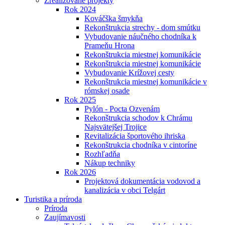
Zrealizované projekty
Rok 2024
Kováčška šmykňa
Rekonštrukcia strechy - dom smútku
Vybudovanie náučného chodníka k
Prameňu Hrona
Rekonštrukcia miestnej komunikácie
Rekonštrukcia miestnej komunikácie
Vybudovanie Krížovej cesty
Rekonštrukcia miestnej komunikácie v
rómskej osade
Rok 2025
Pylón - Pocta Ozvenám
Rekonštrukcia schodov k Chrámu
Najsvätejšej Trojice
Revitalizácia športového ihriska
Rekonštrukcia chodníka v cintoríne
Rozhľadňa
Nákup techniky
Rok 2026
Projektová dokumentácia vodovod a
kanalizácia v obci Telgárt
Turistika a príroda
Príroda
Zaujímavosti