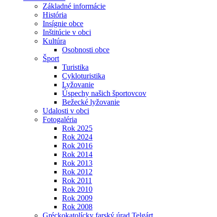
Základné informácie
História
Insígnie obce
Inštitúcie v obci
Kultúra
Osobnosti obce
Šport
Turistika
Cykloturistika
Lyžovanie
Úspechy našich športovcov
Bežecké lyžovanie
Udalosti v obci
Fotogaléria
Rok 2025
Rok 2024
Rok 2016
Rok 2014
Rok 2013
Rok 2012
Rok 2011
Rok 2010
Rok 2009
Rok 2008
Gréckokatolícky farský úrad Telgárt