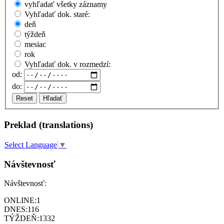
vyhľadať všetky záznamy
Vyhľadať dok. staré:
deň
týždeň
mesiac
rok
Vyhľadať dok. v rozmedzí:
od:
do:
Reset
Hľadať
Preklad (translations)
Select Language
▼
Návštevnosť
Návštevnosť:
ONLINE:
1
DNES:
116
TÝŽDEŇ:
1332