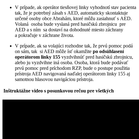
V prípade, ak operátor tiesňovej linky vyhodnotí stav pacienta
tak, že je potrebný zásah s AED, automaticky skontaktuje
určené osoby obce Abrahám, ktoré môžu zasiahnuť s AED.
Volaná osoba bude vyslaná pred hasičskú zbrojnicu pre
AED a s ním sa dostaví na dohodnuté miesto záchrany
a pokračuje v záchrane života.
V prípade, ak sa volajúci rozhodne tak, že prvú pomoc podá
on sám, tak si AED môže ísť okamžite
po odsúhlasení
operátorom linky 155
vyzdvihnúť pred hasičskú zbrojnicu,
alebo ju vyzdvihne iná osoba. Osoba, ktorá bude podávať
prvú pomoc pred príchodom RZP, bude o postupe použitia
prístroja AED navigovaná naďalej operátorom linky 155 aj
samotnou hlasovou navigáciou prístroja.
Inštruktážne video s posunkovou rečou pre všetkých