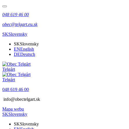
048 619 46 00
obec@telgart.eu.sk
SK
Slovensky
SK
Slovensky
EN
English
DE
Deutsch
Telgárt
Telgárt
048 619 46 00
info@obectelgart.sk
Mapa webu
SK
Slovensky
SK
Slovensky