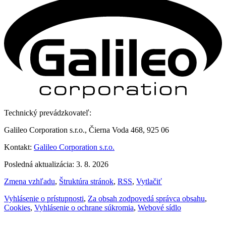
Technický prevádzkovateľ:
Galileo Corporation s.r.o., Čierna Voda 468, 925 06
Kontakt:
Galileo Corporation s.r.o.
Posledná aktualizácia: 3. 8. 2026
Zmena vzhľadu
,
Štruktúra stránok
,
RSS
,
Vytlačiť
Vyhlásenie o prístupnosti
,
Za obsah zodpovedá správca obsahu
,
Cookies
,
Vyhlásenie o ochrane súkromia
,
Webové sídlo