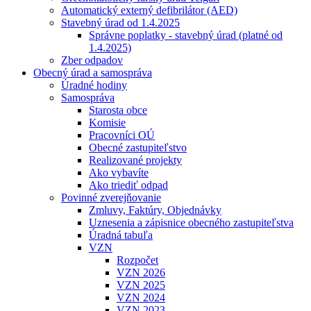
Automatický externý defibrilátor (AED)
Stavebný úrad od 1.4.2025
Správne poplatky - stavebný úrad (platné od
1.4.2025)
Zber odpadov
Obecný úrad a samospráva
Úradné hodiny
Samospráva
Starosta obce
Komisie
Pracovníci OÚ
Obecné zastupiteľstvo
Realizované projekty
Ako vybavíte
Ako triediť odpad
Povinné zverejňovanie
Zmluvy, Faktúry, Objednávky
Uznesenia a zápisnice obecného zastupiteľstva
Úradná tabuľa
VZN
Rozpočet
VZN 2026
VZN 2025
VZN 2024
VZN 2023