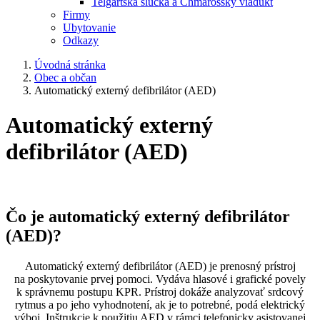
Telgártska slučka a Chmarošský viadukt
Firmy
Ubytovanie
Odkazy
Úvodná stránka
Obec a občan
Automatický externý defibrilátor (AED)
Automatický externý
defibrilátor (AED)
Čo je automatický externý defibrilátor
(AED)?
Automatický externý defibrilátor (AED) je prenosný prístroj
na poskytovanie prvej pomoci. Vydáva hlasové i grafické povely
k správnemu postupu KPR. Prístroj dokáže analyzovať srdcový
rytmus a po jeho vyhodnotení, ak je to potrebné, podá elektrický
výboj. Inštrukcie k použitiu AED v rámci telefonicky asistovanej