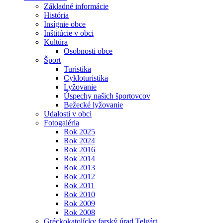
Základné informácie
História
Insígnie obce
Inštitúcie v obci
Kultúra
Osobnosti obce
Šport
Turistika
Cykloturistika
Lyžovanie
Úspechy našich športovcov
Bežecké lyžovanie
Udalosti v obci
Fotogaléria
Rok 2025
Rok 2024
Rok 2016
Rok 2014
Rok 2013
Rok 2012
Rok 2011
Rok 2010
Rok 2009
Rok 2008
Gréckokatolícky farský úrad Telgárt