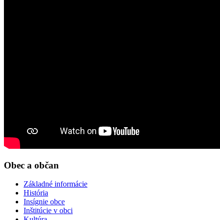
Obec a občan
Základné informácie
História
Insígnie obce
Inštitúcie v obci
Kultúra