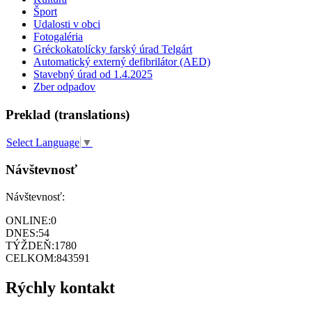
Šport
Udalosti v obci
Fotogaléria
Gréckokatolícky farský úrad Telgárt
Automatický externý defibrilátor (AED)
Stavebný úrad od 1.4.2025
Zber odpadov
Preklad (translations)
Select Language
▼
Návštevnosť
Návštevnosť:
ONLINE:
0
DNES:
54
TÝŽDEŇ:
1780
CELKOM:
843591
Rýchly kontakt