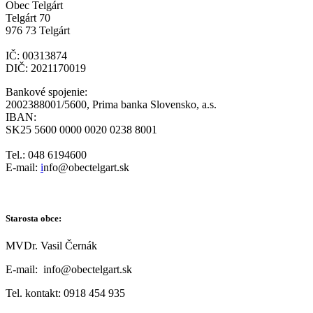
Obec Telgárt
Telgárt 70
976 73 Telgárt
IČ: 00313874
DIČ: 2021170019
Bankové spojenie:
2002388001/5600, Prima banka Slovensko, a.s.
IBAN:
SK25 5600 0000 0020 0238 8001
Tel.: 048 6194600
E-mail:
i
nfo@obectelgart.sk
Starosta obce:
MVDr. Vasil Černák
E-mail: info@obectelgart.sk
Tel. kontakt: 0918 454 935