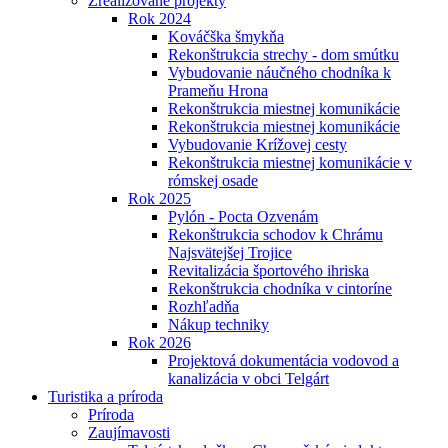
Zrealizované projekty
Rok 2024
Kováčška šmykňa
Rekonštrukcia strechy - dom smútku
Vybudovanie náučného chodníka k
Prameňu Hrona
Rekonštrukcia miestnej komunikácie
Rekonštrukcia miestnej komunikácie
Vybudovanie Krížovej cesty
Rekonštrukcia miestnej komunikácie v
rómskej osade
Rok 2025
Pylón - Pocta Ozvenám
Rekonštrukcia schodov k Chrámu
Najsvätejšej Trojice
Revitalizácia športového ihriska
Rekonštrukcia chodníka v cintoríne
Rozhľadňa
Nákup techniky
Rok 2026
Projektová dokumentácia vodovod a
kanalizácia v obci Telgárt
Turistika a príroda
Príroda
Zaujímavosti