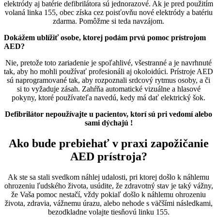
elektródy aj batérie defibrilátora sú jednorazové. Ak je pred použitím
volaná linka 155, obec získa cez poisťovňu nové elektródy a batériu
zdarma. Pomôžme si teda navzájom.
Dokážem ublížiť osobe, ktorej podám prvú pomoc prístrojom
AED?
Nie, pretože toto zariadenie je spoľahlivé, všestranné a je navrhnuté
tak, aby ho mohli používať profesionáli aj okoloidúci. Prístroje AED
sú naprogramované tak, aby rozpoznali srdcový rytmus osoby, a či
si to vyžaduje zásah. Zahŕňa automatické vizuálne a hlasové
pokyny, ktoré používateľa navedú, kedy má dať elektrický šok.
Defibrilátor nepoužívajte u pacientov, ktorí sú pri vedomí alebo
sami dýchajú !
Ako bude prebiehať v praxi zapožičanie
AED prístroja?
Ak ste sa stali svedkom náhlej udalosti, pri ktorej došlo k náhlemu
ohrozeniu ľudského života, usúdite, že zdravotný stav je taký vážny,
že Vaša pomoc nestačí, vždy pokiaľ došlo k náhlemu ohrozeniu
života, zdravia, vážnemu úrazu, alebo nehode s väčšími následkami,
bezodkladne volajte tiesňovú linku 155.