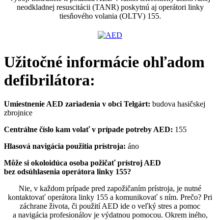
neodkladnej resuscitácii (TANR) poskytnú aj operátori linky
tiesňového volania (OLTV) 155.
Užitočné informácie ohľadom
defibrilátora:
Umiestnenie AED zariadenia v obci Telgárt:
budova hasičskej
zbrojnice
Centrálne číslo kam volať v prípade potreby AED:
155
Hlasová navigácia použitia prístroja:
áno
Môže si okoloidúca osoba požičať prístroj AED
bez odsúhlasenia operátora linky 155?
Nie, v každom prípade pred zapožičaním prístroja, je nutné
kontaktovať operátora linky 155 a komunikovať s ním. Prečo? Pri
záchrane života, či použití AED ide o veľký stres a pomoc
a navigácia profesionálov je výdatnou pomocou. Okrem iného,