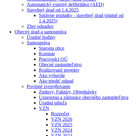
Automatický externý defibrilátor (AED)
Stavebný úrad od 1.4.2025
Správne poplatky - stavebný úrad (platné od
1.4.2025)
Zber odpadov
Obecný úrad a samospráva
Úradné hodiny
Samospráva
Starosta obce
Komisie
Pracovníci OÚ
Obecné zastupiteľstvo
Realizované projekty
Ako vybavíte
Ako triediť odpad
Povinné zverejňovanie
Zmluvy, Faktúry, Objednávky
Uznesenia a zápisnice obecného zastupiteľstva
Úradná tabuľa
VZN
Rozpočet
VZN 2026
VZN 2025
VZN 2024
VZN 2023