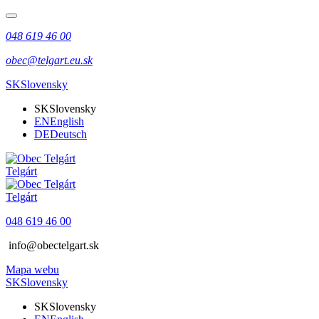
048 619 46 00
obec@telgart.eu.sk
SK
Slovensky
SK
Slovensky
EN
English
DE
Deutsch
Telgárt
Telgárt
048 619 46 00
info@obectelgart.sk
Mapa webu
SK
Slovensky
SK
Slovensky