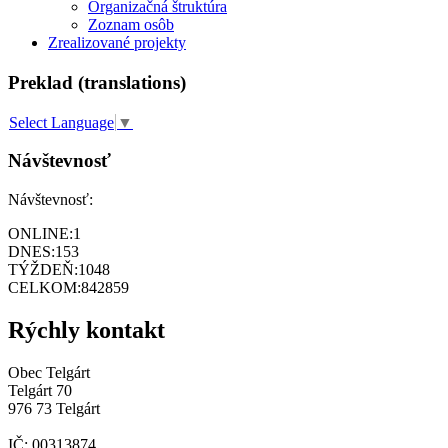
Organizačná štruktúra
Zoznam osôb
Zrealizované projekty
Preklad (translations)
Select Language
▼
Návštevnosť
Návštevnosť:
ONLINE:
1
DNES:
153
TÝŽDEŇ:
1048
CELKOM:
842859
Rýchly kontakt
Obec Telgárt
Telgárt 70
976 73 Telgárt
IČ: 00313874