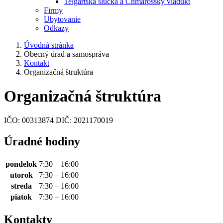
Telgártska slučka a Chmarošský viadukt
Firmy
Ubytovanie
Odkazy
Úvodná stránka
Obecný úrad a samospráva
Kontakt
Organizačná štruktúra
Organizačná štruktúra
IČO:
00313874
DIČ:
2021170019
Úradné hodiny
pondelok
7:30 – 16:00
utorok
7:30 – 16:00
streda
7:30 – 16:00
piatok
7:30 – 16:00
Kontakty