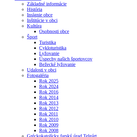
Základné informácie
História
Insígnie obce
Inštitúcie v obci
Kultúra
Osobnosti obce
Šport
Turistika
Cykloturistika
Lyžovanie
Úspechy našich športovcov
Bežecké lyžovanie
Udalosti v obci
Fotogaléria
Rok 2025
Rok 2024
Rok 2016
Rok 2014
Rok 2013
Rok 2012
Rok 2011
Rok 2010
Rok 2009
Rok 2008
Gréckokatolícky farský úrad Telgárt