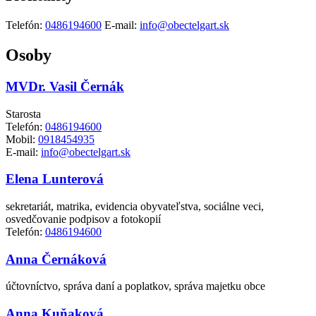
Telefón:
0486194600
E-mail:
info@obectelgart.sk
Osoby
MVDr. Vasil Černák
Starosta
Telefón:
0486194600
Mobil:
0918454935
E-mail:
info@obectelgart.sk
Elena Lunterová
sekretariát, matrika, evidencia obyvateľstva, sociálne veci,
osvedčovanie podpisov a fotokopií
Telefón:
0486194600
Anna Černáková
účtovníctvo, správa daní a poplatkov, správa majetku obce
Anna Kuňaková