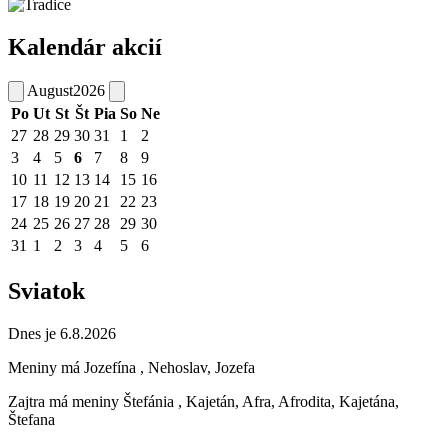
Kalendár akcií
August
2026
Po
Ut
St
Št
Pia
So
Ne
27
28
29
30
31
1
2
3
4
5
6
7
8
9
10
11
12
13
14
15
16
17
18
19
20
21
22
23
24
25
26
27
28
29
30
31
1
2
3
4
5
6
Sviatok
Dnes je 6.8.2026
Meniny má
Jozefína
, Nehoslav, Jozefa
Zajtra má meniny
Štefánia
, Kajetán, Afra, Afrodita, Kajetána,
Štefana