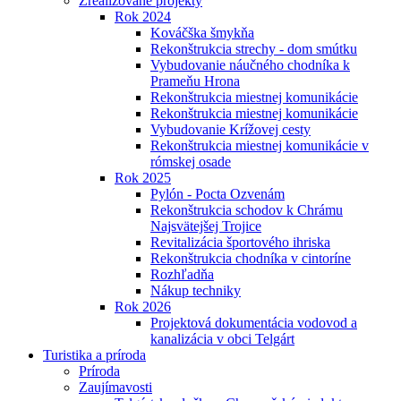
Zrealizované projekty
Rok 2024
Kováčška šmykňa
Rekonštrukcia strechy - dom smútku
Vybudovanie náučného chodníka k
Prameňu Hrona
Rekonštrukcia miestnej komunikácie
Rekonštrukcia miestnej komunikácie
Vybudovanie Krížovej cesty
Rekonštrukcia miestnej komunikácie v
rómskej osade
Rok 2025
Pylón - Pocta Ozvenám
Rekonštrukcia schodov k Chrámu
Najsvätejšej Trojice
Revitalizácia športového ihriska
Rekonštrukcia chodníka v cintoríne
Rozhľadňa
Nákup techniky
Rok 2026
Projektová dokumentácia vodovod a
kanalizácia v obci Telgárt
Turistika a príroda
Príroda
Zaujímavosti