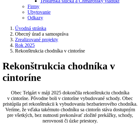
Telgártska slučka a Chmarošský viadukt
Firmy
Ubytovanie
Odkazy
Úvodná stránka
Obecný úrad a samospráva
Zrealizované projekty
Rok 2025
Rekonštrukcia chodníka v cintoríne
Rekonštrukcia chodníka v
cintoríne
Obec Telgárt v máji 2025 dokončila rekonštrukciu chodníka
v cintoríne. Pôvodne boli v cintoríne vybudované schody. Obec
pristúpila pri rekonštrukcii k vybudovaniu bezbarierového chodníka.
Veríme, že vďaka takémuto chodníku sa cintorín stáva dostupným
pre všetkých, bez nutnosti prekonávať zložité prekážky, schody,
nerovnosti či úzke priestory.