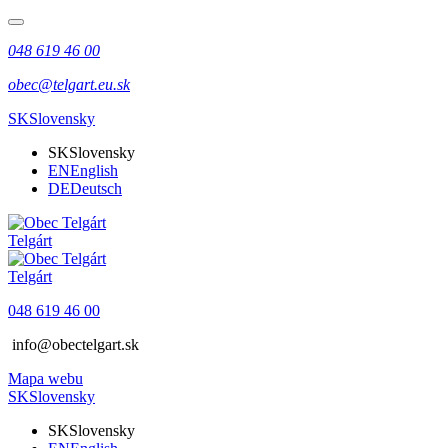
048 619 46 00
obec@telgart.eu.sk
SK
Slovensky
SK
Slovensky
EN
English
DE
Deutsch
Telgárt
Telgárt
048 619 46 00
info@obectelgart.sk
Mapa webu
SK
Slovensky
SK
Slovensky