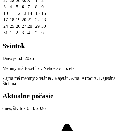
27
28
29
30
31
1
2
3
4
5
6
7
8
9
10
11
12
13
14
15
16
17
18
19
20
21
22
23
24
25
26
27
28
29
30
31
1
2
3
4
5
6
Sviatok
Dnes je 6.8.2026
Meniny má
Jozefína
, Nehoslav, Jozefa
Zajtra má meniny
Štefánia
, Kajetán, Afra, Afrodita, Kajetána,
Štefana
Aktuálne počasie
dnes, štvrtok 6. 8. 2026