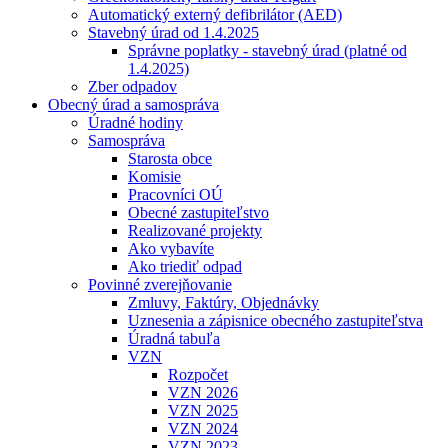
Automatický externý defibrilátor (AED)
Stavebný úrad od 1.4.2025
Správne poplatky - stavebný úrad (platné od
1.4.2025)
Zber odpadov
Obecný úrad a samospráva
Úradné hodiny
Samospráva
Starosta obce
Komisie
Pracovníci OÚ
Obecné zastupiteľstvo
Realizované projekty
Ako vybavíte
Ako triediť odpad
Povinné zverejňovanie
Zmluvy, Faktúry, Objednávky
Uznesenia a zápisnice obecného zastupiteľstva
Úradná tabuľa
VZN
Rozpočet
VZN 2026
VZN 2025
VZN 2024
VZN 2023