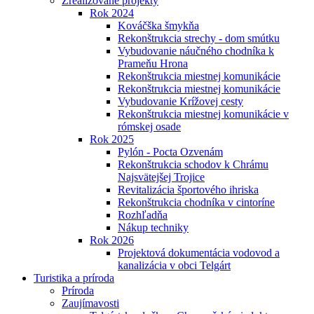
Zrealizované projekty
Rok 2024
Kováčška šmykňa
Rekonštrukcia strechy - dom smútku
Vybudovanie náučného chodníka k
Prameňu Hrona
Rekonštrukcia miestnej komunikácie
Rekonštrukcia miestnej komunikácie
Vybudovanie Krížovej cesty
Rekonštrukcia miestnej komunikácie v
rómskej osade
Rok 2025
Pylón - Pocta Ozvenám
Rekonštrukcia schodov k Chrámu
Najsvätejšej Trojice
Revitalizácia športového ihriska
Rekonštrukcia chodníka v cintoríne
Rozhľadňa
Nákup techniky
Rok 2026
Projektová dokumentácia vodovod a
kanalizácia v obci Telgárt
Turistika a príroda
Príroda
Zaujímavosti