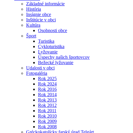
Základné informácie
História
Insígnie obce
Inštitúcie v obci
Kultúra
Osobnosti obce
Šport
Turistika
Cykloturistika
Lyžovanie
Úspechy našich športovcov
Bežecké lyžovanie
Udalosti v obci
Fotogaléria
Rok 2025
Rok 2024
Rok 2016
Rok 2014
Rok 2013
Rok 2012
Rok 2011
Rok 2010
Rok 2009
Rok 2008
Gréckokatolícky farský úrad Telgárt