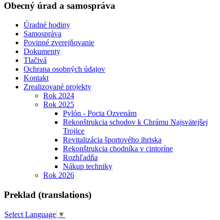
Obecný úrad a samospráva
Úradné hodiny
Samospráva
Povinné zverejňovanie
Dokumenty
Tlačivá
Ochrana osobných údajov
Kontakt
Zrealizované projekty
Rok 2024
Rok 2025
Pylón - Pocta Ozvenám
Rekonštrukcia schodov k Chrámu Najsvätejšej
Trojice
Revitalizácia športového ihriska
Rekonštrukcia chodníka v cintoríne
Rozhľadňa
Nákup techniky
Rok 2026
Preklad (translations)
Select Language
▼