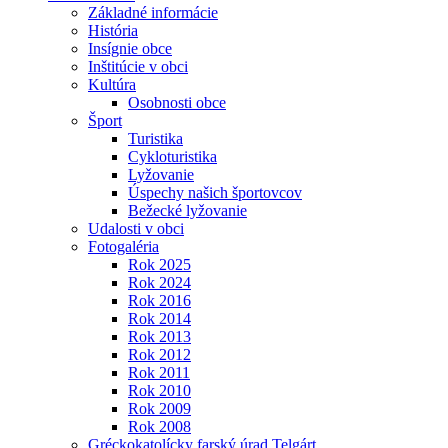
Základné informácie
História
Insígnie obce
Inštitúcie v obci
Kultúra
Osobnosti obce
Šport
Turistika
Cykloturistika
Lyžovanie
Úspechy našich športovcov
Bežecké lyžovanie
Udalosti v obci
Fotogaléria
Rok 2025
Rok 2024
Rok 2016
Rok 2014
Rok 2013
Rok 2012
Rok 2011
Rok 2010
Rok 2009
Rok 2008
Gréckokatolícky farský úrad Telgárt