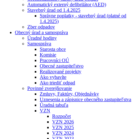
Automatický externý defibrilátor (AED)
Stavebný úrad od 1.4.2025
Správne poplatky - stavebný úrad (platné od
1.4.2025)
Zber odpadov
Obecný úrad a samospráva
Úradné hodiny
Samospráva
Starosta obce
Komisie
Pracovníci OÚ
Obecné zastupiteľstvo
Realizované projekty
Ako vybavíte
Ako triediť odpad
Povinné zverejňovanie
Zmluvy, Faktúry, Objednávky
Uznesenia a zápisnice obecného zastupiteľstva
Úradná tabuľa
VZN
Rozpočet
VZN 2026
VZN 2025
VZN 2024
VZN 2023