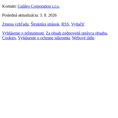
Kontakt:
Galileo Corporation s.r.o.
Posledná aktualizácia: 3. 8. 2026
Zmena vzhľadu
,
Štruktúra stránok
,
RSS
,
Vytlačiť
Vyhlásenie o prístupnosti
,
Za obsah zodpovedá správca obsahu
,
Cookies
,
Vyhlásenie o ochrane súkromia
,
Webové sídlo