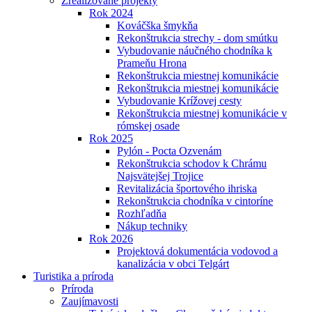
Zrealizované projekty
Rok 2024
Kováčška šmykňa
Rekonštrukcia strechy - dom smútku
Vybudovanie náučného chodníka k
Prameňu Hrona
Rekonštrukcia miestnej komunikácie
Rekonštrukcia miestnej komunikácie
Vybudovanie Krížovej cesty
Rekonštrukcia miestnej komunikácie v
rómskej osade
Rok 2025
Pylón - Pocta Ozvenám
Rekonštrukcia schodov k Chrámu
Najsvätejšej Trojice
Revitalizácia športového ihriska
Rekonštrukcia chodníka v cintoríne
Rozhľadňa
Nákup techniky
Rok 2026
Projektová dokumentácia vodovod a
kanalizácia v obci Telgárt
Turistika a príroda
Príroda
Zaujímavosti