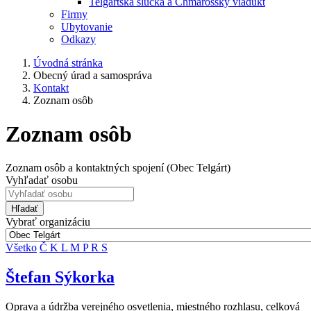
Telgártska slučka a Chmarošský viadukt
Firmy
Ubytovanie
Odkazy
Úvodná stránka
Obecný úrad a samospráva
Kontakt
Zoznam osôb
Zoznam osôb
Zoznam osôb a kontaktných spojení (Obec Telgárt)
Vyhľadať osobu
Hľadať
Vybrať organizáciu
Všetko
Č
K
L
M
P
R
S
Štefan Sýkorka
Oprava a údržba verejného osvetlenia, miestného rozhlasu, celková