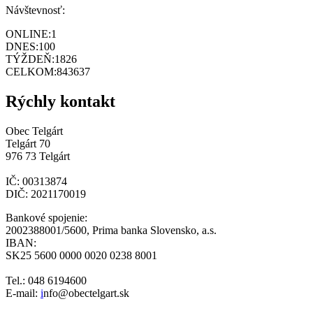
Návštevnosť:
ONLINE:
1
DNES:
100
TÝŽDEŇ:
1826
CELKOM:
843637
Rýchly kontakt
Obec Telgárt
Telgárt 70
976 73 Telgárt
IČ: 00313874
DIČ: 2021170019
Bankové spojenie:
2002388001/5600, Prima banka Slovensko, a.s.
IBAN:
SK25 5600 0000 0020 0238 8001
Tel.: 048 6194600
E-mail:
i
nfo@obectelgart.sk